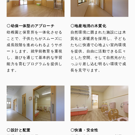
〇幼保一体型のアプローチ
〇地産地消の木質化
幼稚園と保育所を一体化させる
自然環境に囲まれた施設には木
ことで、子供たちがスムーズに
質化と床暖房を採用し、子ども
成長段階を進められるようサポ
たちに快適で心地よい室内環境
ートします。就学前教育を重視
を提供。自由に活動できる広々
し、遊びを通じて基本的な学習
とした空間、そして自然光がた
能力を育むプログラムを提供し
っぷり差し込む明るい環境で成
ます。
長を見守ります。
〇設計と配置
〇快適・安全性