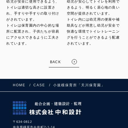
幼児が安全に使用できるよう、
幼児が安心してトイレを利用で
トイレは適切な高さに設置さ
きるよう、明るく居心地の良い
れ、手すりや手すりの取り付け
空間が提供されています。
がされています。
トイレ内には幼児用の便座や補
トイレは保育園内の中心的な場
助具などが用意し幼児が安全で
所に配置され、子供たちが容易
快適な環境でトイレトレーニン
にアクセスできるように工夫さ
グを行うことができるよう配慮
れています。
されています。
BACK
HOME
CASE
小規模保育所「天川保育園」
〒634-0812
奈良県橿原市今井町2-1-14