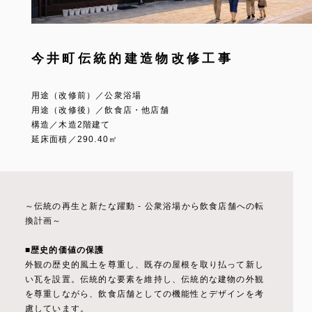
今井町伝統的建造物改修工事
用途（改修前）／公衆浴場
用途（改修後）／飲食店・他店舗
構造／木造2階建て
延床面積／290.40㎡
～伝統の再生と新たな躍動 - 公衆浴場から飲食店舗への転
換計画～
■歴史的価値の保護
外観の歴史的風土を尊重し、既存の屋根を取り払って新し
い瓦を設置。伝統的な要素を維持し、伝統的な建物の外観
を尊重しながら、飲食店舗としての機能性とデザインを考
慮しています。