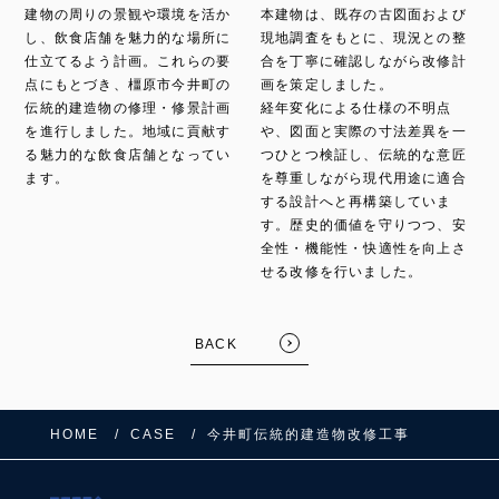
建物の周りの景観や環境を活か
本建物は、既存の古図面および
し、飲食店舗を魅力的な場所に
現地調査をもとに、現況との整
仕立てるよう計画。これらの要
合を丁寧に確認しながら改修計
点にもとづき、橿原市今井町の
画を策定しました。
伝統的建造物の修理・修景計画
経年変化による仕様の不明点
を進行しました。地域に貢献す
や、図面と実際の寸法差異を一
る魅力的な飲食店舗となってい
つひとつ検証し、伝統的な意匠
ます。
を尊重しながら現代用途に適合
する設計へと再構築していま
す。歴史的価値を守りつつ、安
全性・機能性・快適性を向上さ
せる改修を行いました。
BACK
HOME
CASE
今井町伝統的建造物改修工事